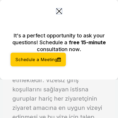
Skip
to
content
It's a perfect opportunity to ask your
Amerika Vizesi
questions! Schedule a
free 15-minute
consultation now.
Amerika Birleşik Devletleri,
Schedule a Meeting
yabancı ülke vatandaşlarından
ülkeye giriş için vize talep
etmektedir. Vizesiz giriş
koşullarını sağlayan istisna
guruplar hariç her ziyaretçinin
ziyaret amacına en uygun vizeyi
edinmesi ve bu vize için talep